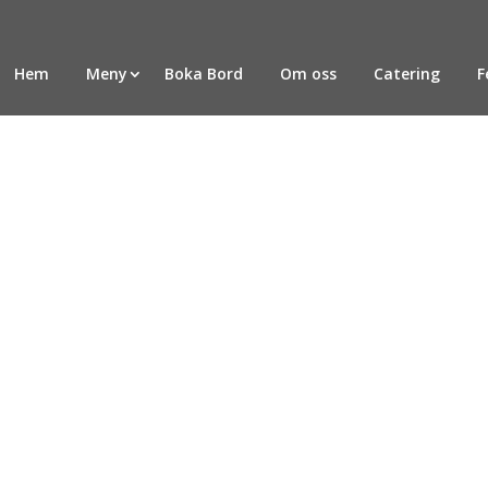
Hem
Meny
Boka Bord
Om oss
Catering
F