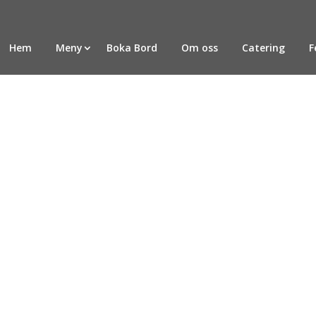
Hem
Meny
Boka Bord
Om oss
Catering
F